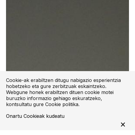
Cookie-ak erabiltzen ditugu nabigazio esperientzia
hobetzeko eta gure zerbitzuak eskaintzeko.
Webgune honek erabiltzen dituen cookie motei
buruzko informazio gehiago eskuratzeko,
kontsultatu gure
Cookie politika
.
Onartu
Cookieak kudeatu