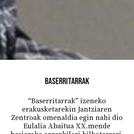
Baserritarrak
“Baserritarrak” izeneko
erakusketarekin Jantziaren
Zentroak omenaldia egin nahi dio
Eulalia Abaitua XX.mende