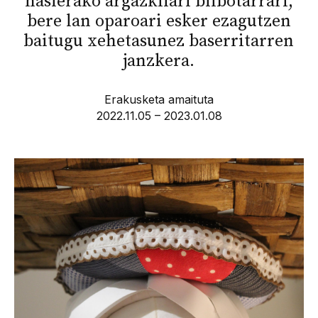
hasierako argazkilari bilbotarrari,
bere lan oparoari esker ezagutzen
baitugu xehetasunez baserritarren
janzkera.
Erakusketa amaituta
2022.11.05 – 2023.01.08