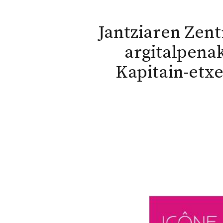
Jantziaren Zen
argitalpenak
Kapitain-etxe