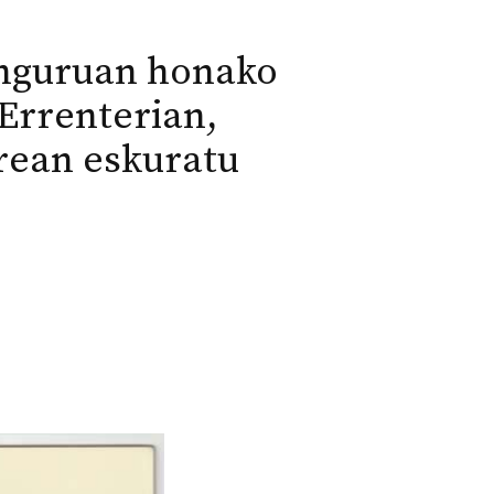
inguruan honako
 Errenterian,
erean eskuratu