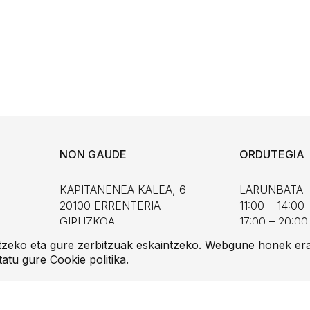
NON GAUDE
ORDUTEGIA
KAPITANENEA KALEA, 6
LARUNBATA
20100 ERRENTERIA
11:00 – 14:00
GIPUZKOA
17:00 – 20:00
etzeko eta gure zerbitzuak eskaintzeko. Webgune honek era
NOLA IRITSI
tatu gure
Cookie politika
.
IGANDE ETA
11:00 – 14:00