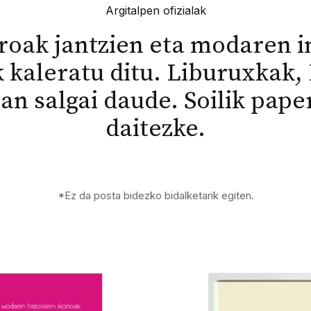
Argitalpen ofizialak
troak jantzien eta modaren 
 kaleratu ditu. Liburuxkak,
an salgai daude. Soilik pap
daitezke.
*Ez da posta bidezko bidalketarik egiten.