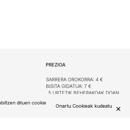
PREZIOA
SARRERA OROKORRA: 4 €
BISITA GIDATUA: 7 €
. 5 URTETIK BEHERAKOAK DOAN
. HILABETEKO LEHEN IGANDEA
biltzen dituen cookie
Onartu
Cookieak kudeatu
DOAN
 JAIEGUNAK
JZ LAGUNA EGIN