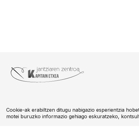
Cookie-ak erabiltzen ditugu nabigazio esperientzia hob
motei buruzko informazio gehiago eskuratzeko, kontsul